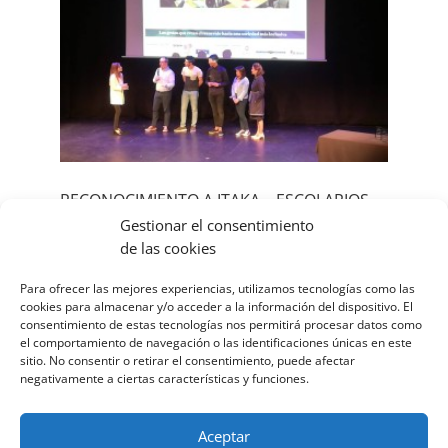
RECONOCIMIENTO A ITAKA – ESCOLAPIOS
BILBAO
Gestionar el consentimiento
13 \13\Europe/Madrid junio
de las cookies
\13\Europe/Madrid 2019
Para ofrecer las mejores experiencias, utilizamos tecnologías como las
|
Bilbao
,
Bilbao
,
Logroño
,
Soria
,
cookies para almacenar y/o acceder a la información del dispositivo. El
Tafalla
,
Tolosa
,
Tolosa
,
Tolosa
consentimiento de estas tecnologías nos permitirá procesar datos como
el comportamiento de navegación o las identificaciones únicas en este
Los IV BBK DEIA Elkartasun Sariak reconocieron
sitio. No consentir o retirar el consentimiento, puede afectar
ayer la trayectoria y el trabajo diario que
negativamente a ciertas características y funciones.
desarrollan ocho entidades sociales en Bizkaia
con el objetivo de mejorar […]
Aceptar