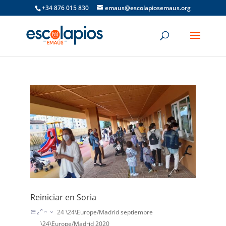
+34 876 015 830
emaus@escolapiosemaus.org
Reiniciar en Soria
24 \24\Europe/Madrid septiembre
\24\Europe/Madrid 2020