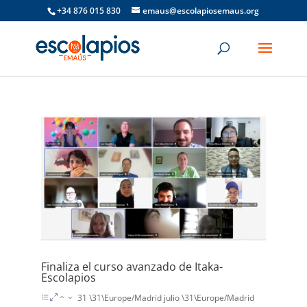
+34 876 015 830
emaus@escolapiosemaus.org
Finaliza el curso avanzado de Itaka-
Escolapios
31 \31\Europe/Madrid julio \31\Europe/Madrid