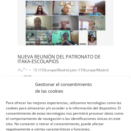
NUEVA REUNIÓN DEL PATRONATO DE
ITAKA-ESCOLAPIOS
15 \15\Europe/Madrid julio \15\Europe/Madrid
2025
|
Itaka Escolapios
Gestionar el consentimiento
de las cookies
NUEVA REUNIÓN DEL PATRONATO DE ITAKA-
ESCOLAPIOS El pasado 27 de junio tuvo lugar
Para ofrecer las mejores experiencias, utilizamos tecnologías como las
una nueva reunión del Patronato de Itaka-
cookies para almacenar y/o acceder a la información del dispositivo. El
consentimiento de estas tecnologías nos permitirá procesar datos como
Escolapios. En esta sesión ordinaria se aprobó el
el comportamiento de navegación o las identificaciones únicas en este
presupuesto de la Red Itaka-Escolapios para el
sitio. No consentir o retirar el consentimiento, puede afectar
próximo curso 2025-2026. Además, se
negativamente a ciertas características y funciones.