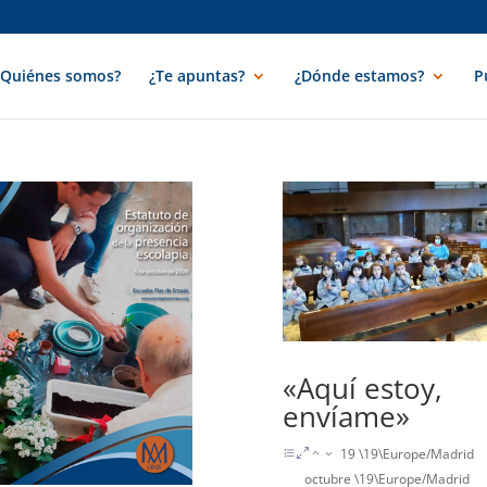
¿Quiénes somos?
¿Te apuntas?
¿Dónde estamos?
P
«Aquí estoy,
envíame»
19 \19\Europe/Madrid
octubre \19\Europe/Madrid