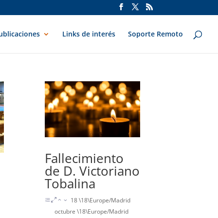
ublicaciones
Links de interés
Soporte Remoto
Fallecimiento
de D. Victoriano
Tobalina
18 \18\Europe/Madrid
octubre \18\Europe/Madrid