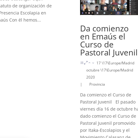
tatuto de organización de
 Presencia Escolapia en
aús Con él hemos...
Da comienzo
en Emaús el
Curso de
Pastoral Juvenil
17 \17\Europe/Madrid
octubre \17\Europe/Madrid
2020
|
Provincia
Da comienzo el Curso de
Pastoral Juvenil El pasado
viernes día 16 de octubre h
dado comienzo el Curso de
Pastoral Juvenil promovido
por Itaka-Escolapios y el
Movimiento Calasanz de