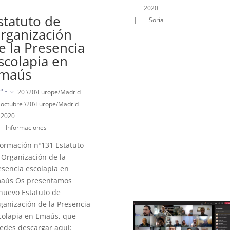
2020
statuto de
|
Soria
rganización
e la Presencia
scolapia en
maús
20 \20\Europe/Madrid
octubre \20\Europe/Madrid
2020
Informaciones
formación nº131 Estatuto
 Organización de la
esencia escolapia en
aús Os presentamos
 nuevo Estatuto de
ganización de la Presencia
colapia en Emaús, que
edes descargar aquí: