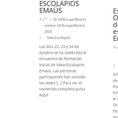
ESCOLAPIOS
EMAÚS
E
O
26 \26\Europe/Madrid
d
octubre \26\Europe/Madrid
e
2020
E
|
Itaka Escolapios
Los días 22, 23 y 24 de
octubre se ha celebrado el
encuentro de formación
inicial de Itaka-Escolapios
|
Emaús. Las personas
In
participantes han visitado
de
las sedes […] Para ver el
Pr
contenido completo pulsa
Em
AQUÍ
el
Or
Es
pu