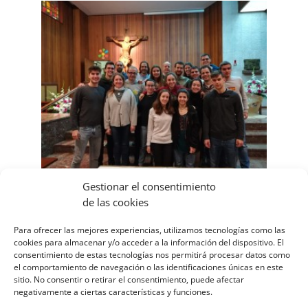
Gestionar el consentimiento
RETIRO GRUPOS DE CATECUMENADO 3
de las cookies
14 \14\Europe/Madrid febrero
Para ofrecer las mejores experiencias, utilizamos tecnologías como las
\14\Europe/Madrid 2019
cookies para almacenar y/o acceder a la información del dispositivo. El
|
Logroño
consentimiento de estas tecnologías nos permitirá procesar datos como
el comportamiento de navegación o las identificaciones únicas en este
Este fin de semana compartimos los grupos de
sitio. No consentir o retirar el consentimiento, puede afectar
jóvenes de tercer año de catecumenado de
negativamente a ciertas características y funciones.
Bilbao, Logroño y Zaragoza el retiro conjunto