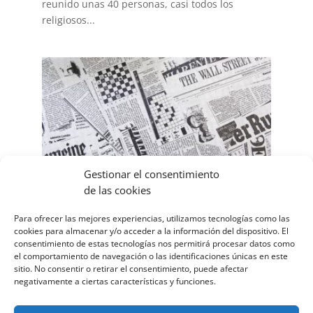
reunido unas 40 personas, casi todos los
religiosos...
Gestionar el consentimiento
de las cookies
Para ofrecer las mejores experiencias, utilizamos tecnologías como las
PERIÓDICOS SOLIDARIOS 3º ESO
cookies para almacenar y/o acceder a la información del dispositivo. El
consentimiento de estas tecnologías nos permitirá procesar datos como
27 \27\Europe/Madrid junio
el comportamiento de navegación o las identificaciones únicas en este
sitio. No consentir o retirar el consentimiento, puede afectar
\27\Europe/Madrid 2020
negativamente a ciertas características y funciones.
|
Barbastro