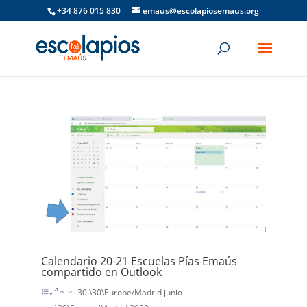
+34 876 015 830
emaus@escolapiosemaus.org
Calendario 20-21 Escuelas Pías Emaús
compartido en Outlook
30 \30\Europe/Madrid junio