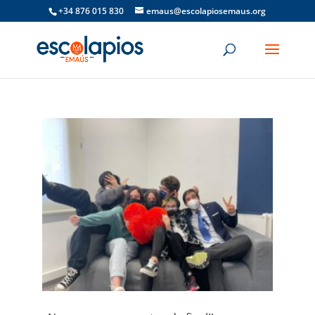
+34 876 015 830
emaus@escolapiosemaus.org