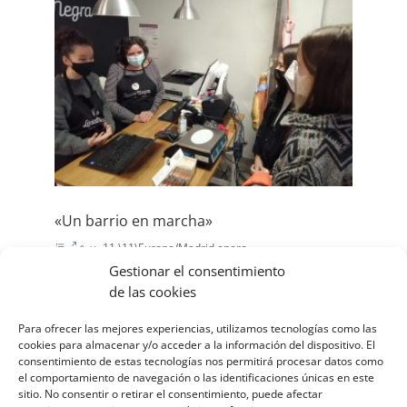
«Un barrio en marcha»
11 \11\Europe/Madrid enero
\11\Europe/Madrid 2021
Gestionar el consentimiento
|
Zaragoza Calasancio
de las cookies
En el cole estamos metidos de lleno en un ApS
Para ofrecer las mejores experiencias, utilizamos tecnologías como las
(Proyecto de Aprendizaje Servicio)que surge de
cookies para almacenar y/o acceder a la información del dispositivo. El
consentimiento de estas tecnologías nos permitirá procesar datos como
las inquietudes de nuestros alumnos y la
el comportamiento de navegación o las identificaciones únicas en este
necesidad de ser un colegio que se abre al
sitio. No consentir o retirar el consentimiento, puede afectar
exterior. «Un barrio en marcha» es un proyecto