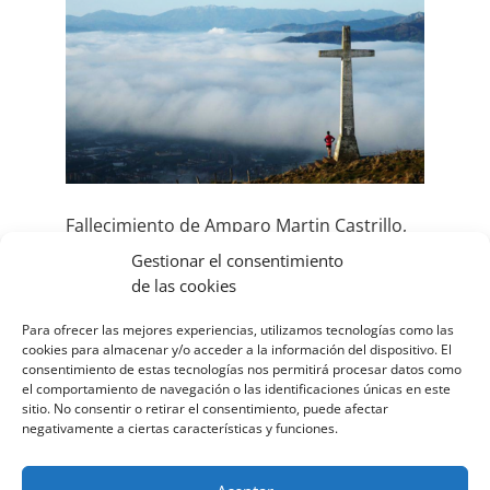
Fallecimiento de Amparo Martin Castrillo,
2 \02\Europe/Madrid septiembre
Gestionar el consentimiento
\02\Europe/Madrid 2024
de las cookies
|
Personas
Para ofrecer las mejores experiencias, utilizamos tecnologías como las
Información 02 nº60 Fallecimiento de Amparo
cookies para almacenar y/o acceder a la información del dispositivo. El
consentimiento de estas tecnologías nos permitirá procesar datos como
Martin Castrillo, madre de José Miguel Asenjo,
el comportamiento de navegación o las identificaciones únicas en este
de nuestra Fraternidad de Tolosa. Ayer día 1 de
sitio. No consentir o retirar el consentimiento, puede afectar
septiembre fallecía la madre de José Miguel
negativamente a ciertas características y funciones.
Asenjo, de nuestra Fraternidad de Tolosa,
Amparo. A sus 88 años descansa ya en la...