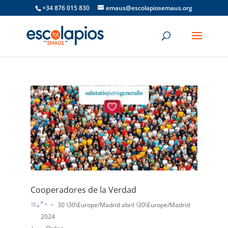
+34 876 015 830
emaus@escolapiosemaus.org
Cooperadores de la Verdad
30 \30\Europe/Madrid abril \30\Europe/Madrid
2024