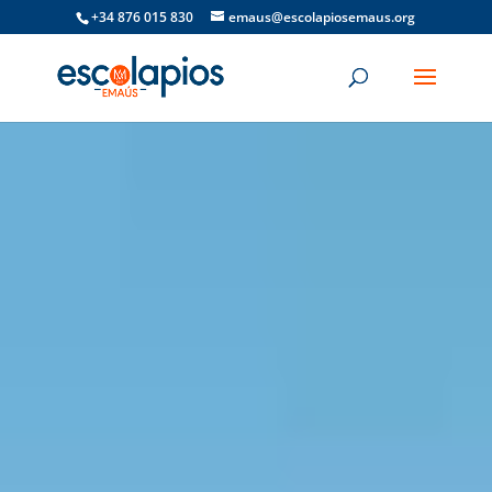
+34 876 015 830
emaus@escolapiosemaus.org