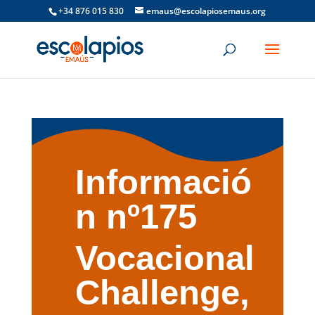
+34 876 015 830
emaus@escolapiosemaus.org
Informació
n nº175
Vocacional
Challenge,