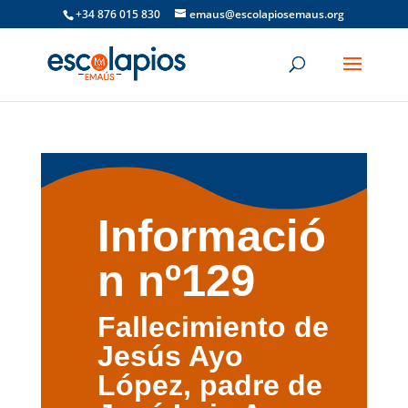
+34 876 015 830
emaus@escolapiosemaus.org
Informació
n nº129
Fallecimiento de
Jesús Ayo
López, padre de