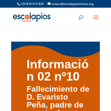
+34 876 015 830
emaus@escolapiosemaus.org
Informació
n 02 nº10
Fallecimiento de
D. Evaristo
Peña, padre de