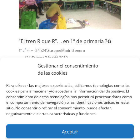
“El tren R que R”. .. en 1º de primaria ?♻️
24 \24\Europe/Madrid enero
\24\Europe/Madrid 2019
|
Granada Cartuja
Gestionar el consentimiento
de las cookies
Huerto Alegre, Ayuntamiento de Granada
Ayudamos al medio ambiente conociendo las
Para ofrecer las mejores experiencias, utilizamos tecnologías como las
ventajas que se obtienen con las 3 R: Reducir,
cookies para almacenar y/o acceder a la información del dispositivo. El
Reutilizar y Reciclar Continuaremos evitando
consentimiento de estas tecnologías nos permitirá procesar datos como
el comportamiento de navegación o las identificaciones únicas en este
conductas consumistas, actitudes y
sitio. No consentir o retirar el consentimiento, puede afectar
comportamientos irrespetuosos con la...
negativamente a ciertas características y funciones.
Aceptar
« ENTRADAS MÁS ANTIGUAS
ENTRADAS SIGUIENTES »