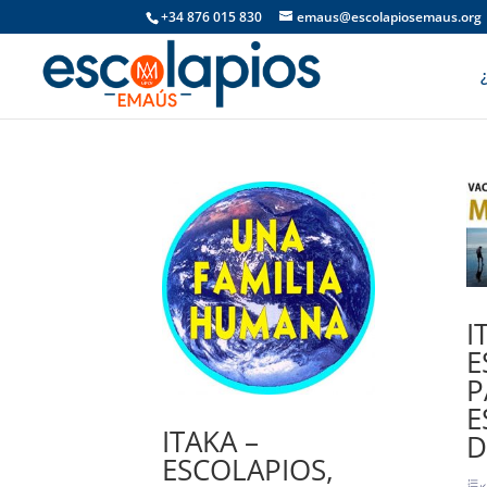
+34 876 015 830
emaus@escolapiosemaus.org
I
E
P
E
ITAKA –
D
ESCOLAPIOS,