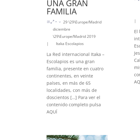
UNA GRAN
FAMILIA
|
29 \29\Europe/Madrid
diciembre
El
\29\Europe/Madrid 2019
in
|
Itaka Escolapios
Es
Je
La Red internacional Itaka –
Ca
Escolapios es una gran
mi
familia, presente en cuatro
co
continentes, en veinte
AQ
países, en más de 65
localidades, con más de
doscientos […] Para ver el
contenido completo pulsa
AQUÍ