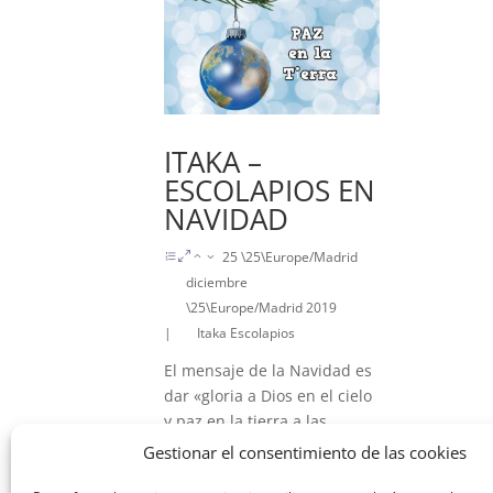
ITAKA –
ESCOLAPIOS EN
NAVIDAD
25 \25\Europe/Madrid
diciembre
\25\Europe/Madrid 2019
|
Itaka Escolapios
El mensaje de la Navidad es
dar «gloria a Dios en el cielo
y paz en la tierra a las
personas que Él tanto ama».
Gestionar el consentimiento de las cookies
Nuestra […] Para ver el