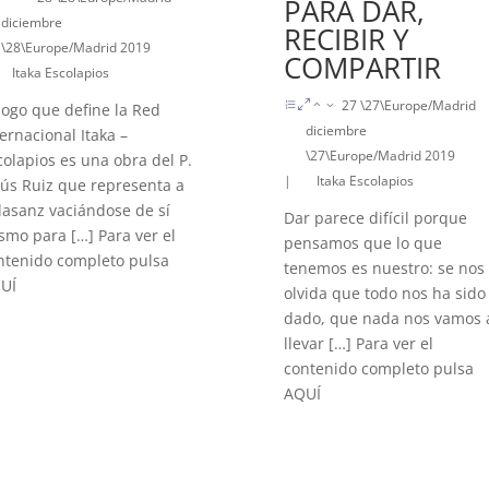
PARA DAR,
diciembre
RECIBIR Y
\28\Europe/Madrid 2019
COMPARTIR
Itaka Escolapios
27 \27\Europe/Madrid
 logo que define la Red
diciembre
ternacional Itaka –
\27\Europe/Madrid 2019
colapios es una obra del P.
|
Itaka Escolapios
sús Ruiz que representa a
lasanz vaciándose de sí
Dar parece difícil porque
smo para […] Para ver el
pensamos que lo que
ntenido completo pulsa
tenemos es nuestro: se nos
UÍ
olvida que todo nos ha sido
dado, que nada nos vamos 
llevar […] Para ver el
contenido completo pulsa
AQUÍ